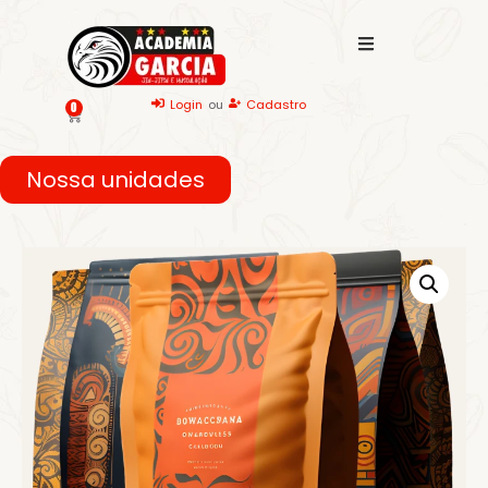
Login
ou
Cadastro
0
Nossa unidades