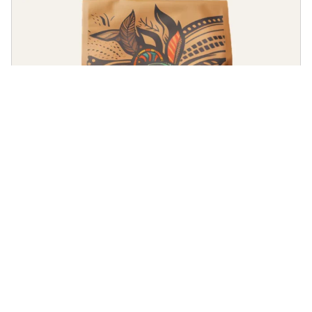
Frutados
Café Sol da Mantiqueira
Doçura marcante com notas de castanhas e melado de
cana.