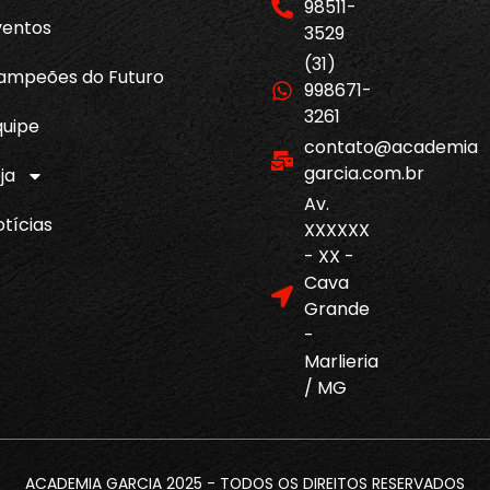
98511-
ventos
3529
(31)
ampeões do Futuro
998671-
3261
quipe
contato@academia
garcia.com.br
ja
Av.
tícias
XXXXXX
- XX -
Cava
Grande
-
Marlieria
/ MG
ACADEMIA GARCIA 2025 - TODOS OS DIREITOS RESERVADOS