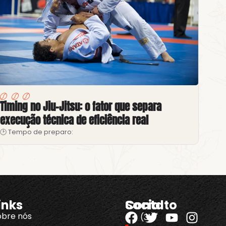
Timing no Jiu-Jitsu: o fator que separa
execução técnica de eficiência real
🕑 Tempo de preparo:
inks
Contato
Social
obre nós
(31)