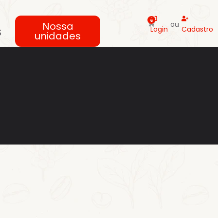
0
Nossa
ou
s
Login
Cadastro
unidades