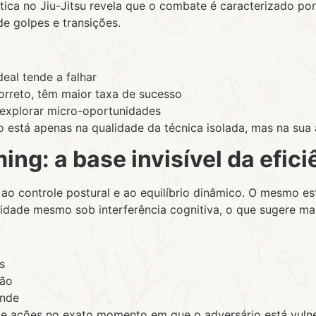
-tática no Jiu-Jitsu revela que o combate é caracterizado p
de golpes e transições.
eal tende a falhar
orreto, têm maior taxa de sucesso
 explorar micro-oportunidades
stá apenas na qualidade da técnica isolada, mas na sua a
ing: a base invisível da efici
o ao controle postural e ao equilíbrio dinâmico. O mesmo 
idade mesmo sob interferência cognitiva, o que sugere m
s
são
ende
ute ações no exato momento em que o adversário está vulne