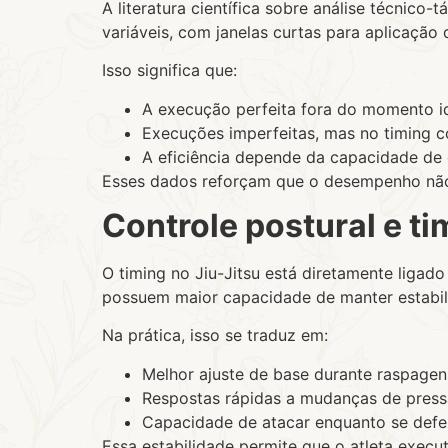
A literatura científica sobre análise técnico
variáveis, com janelas curtas para aplicação 
Isso significa que:
A execução perfeita fora do momento id
Execuções imperfeitas, mas no timing c
A eficiência depende da capacidade de
Esses dados reforçam que o desempenho não e
Controle postural e tim
O timing no Jiu-Jitsu está diretamente ligad
possuem maior capacidade de manter estabil
Na prática, isso se traduz em:
Melhor ajuste de base durante raspagen
Respostas rápidas a mudanças de pres
Capacidade de atacar enquanto se def
Essa estabilidade permite que o atleta exec