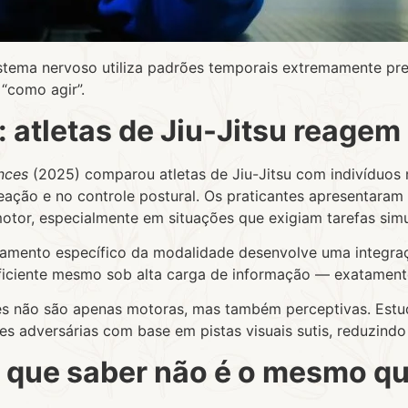
stema nervoso utiliza padrões temporais extremamente pre
 “como agir”.
: atletas de Jiu-Jitsu reagem
nces
(2025) comparou atletas de Jiu-Jitsu com indivíduos 
reação e no controle postural. Os praticantes apresentaram
tor, especialmente em situações que exigiam tarefas simu
einamento específico da modalidade desenvolve uma integr
eficiente mesmo sob alta carga de informação — exatament
es não são apenas motoras, mas também perceptivas. Est
s adversárias com base em pistas visuais sutis, reduzindo
r que saber não é o mesmo qu