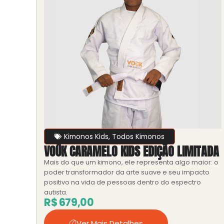
Kimonos Kids
,
Todos Kimonos
VOŪK CARAMELO KIDS EDIÇÃO LIMITADA
Mais do que um kimono, ele representa algo maior: o
poder transformador da arte suave e seu impacto
positivo na vida de pessoas dentro do espectro
autista.
R$
679,00
Ver Mais Detalhes