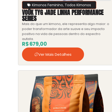
Kimonos Feminino
,
Todos Kimonos
VOŪK TYG JADE LINHA PERFORMANCE
SERIES
Mais do que um kimono, ele representa algo maior: o
poder transformador da arte suave e seu impacto
positivo na vida de pessoas dentro do espectro
autista.
R$
679,00
Ver Mais Detalhes