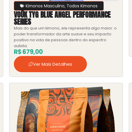
Kimonos Masculino
,
Todos Kimonos
VOŪK TYG BLUE ANGEL PERFORMANCE
SERIES
Mais do que um kimono, ele representa algo maior: o
poder transformador da arte suave e seu impacto
positivo na vida de pessoas dentro do espectro
autista.
R$
679,00
Ver Mais Detalhes