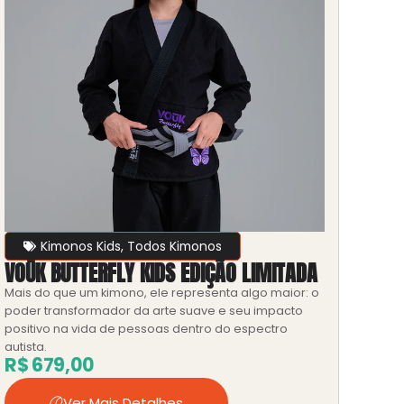
Kimonos Kids
,
Todos Kimonos
VOŪK BUTTERFLY KIDS EDIÇÃO LIMITADA
Mais do que um kimono, ele representa algo maior: o
poder transformador da arte suave e seu impacto
positivo na vida de pessoas dentro do espectro
autista.
R$
679,00
Ver Mais Detalhes