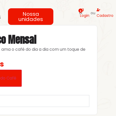
0
Nossa
ou
s
Login
Cadastro
unidades
co Mensal
 ama o café do dia a dia com um toque de
s
 do Café