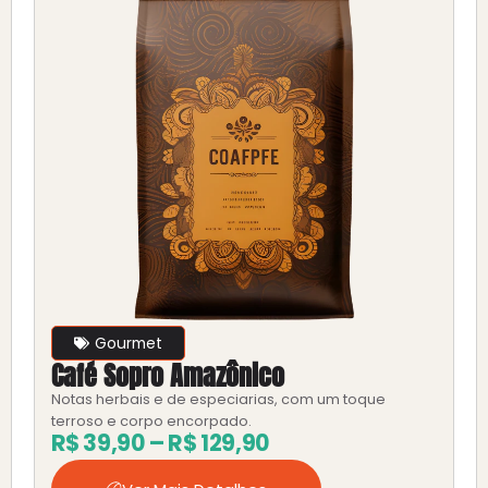
Gourmet
Café Sopro Amazônico
Notas herbais e de especiarias, com um toque
terroso e corpo encorpado.
R$
39,90
–
R$
129,90