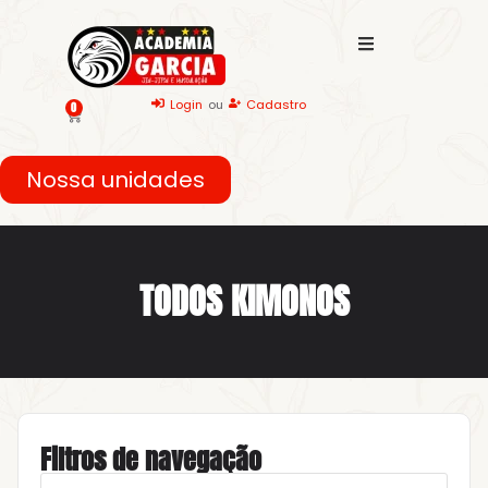
Login
ou
Cadastro
0
Nossa unidades
TODOS KIMONOS
Filtros de navegação