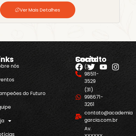
Ver Mais Detalhes
inks
Contato
Social
obre nós
(31)
98511-
ventos
3529
(31)
ampeões do Futuro
998671-
3261
quipe
contato@academia
garcia.com.br
ja
Av.
tícias
XXXXXX