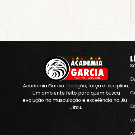
L
S
E
Academia Garcia: tradição, força e disciplina.
C
Um ambiente feito para quem busca
evolução na musculação e excelência no Jiu-
E
Jitsu.
Lo
No