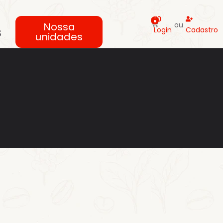
0
Nossa
ou
s
Login
Cadastro
unidades