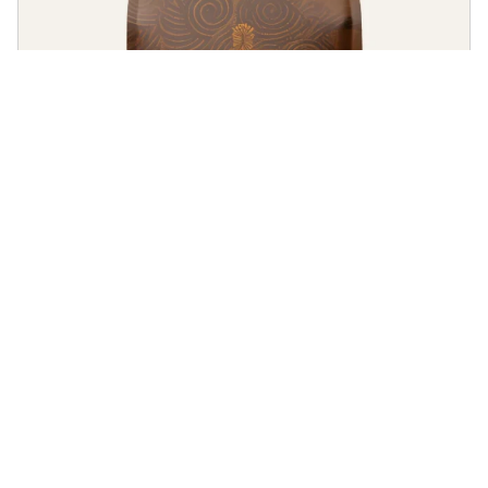
Gourmet
Café Sopro Amazônico
Notas herbais e de especiarias, com um toque terroso e corpo
encorpado.
R$
39,90
–
R$
129,90