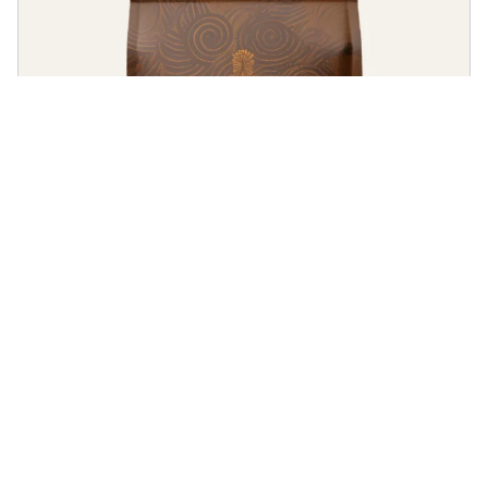
Gourmet
Café Sopro Amazônico
Notas herbais e de especiarias, com um toque terroso e corpo
encorpado.
R$
39,90
–
R$
129,90