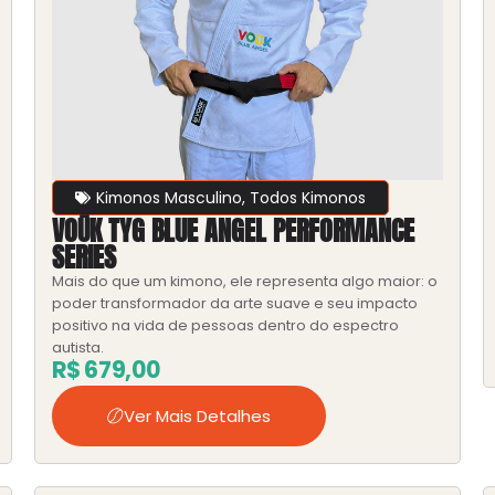
Kimonos Masculino
,
Todos Kimonos
VOŪK TYG BLUE ANGEL PERFORMANCE
SERIES
Mais do que um kimono, ele representa algo maior: o
poder transformador da arte suave e seu impacto
positivo na vida de pessoas dentro do espectro
autista.
R$
679,00
Ver Mais Detalhes