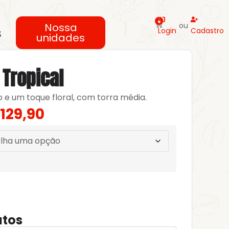
0
Nossa
ou
s
Login
Cadastro
unidades
 Tropical
o e um toque floral, com torra média.
129,90
utos