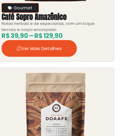
Gourmet
Café Sopro Amazônico
Notas herbais e de especiarias, com um toque
terroso e corpo encorpado.
R$
39,90
–
R$
129,90
Ver Mais Detalhes