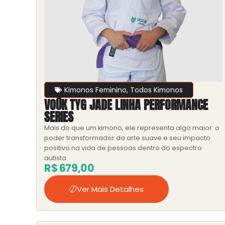
Kimonos Feminino
,
Todos Kimonos
VOŪK TYG JADE LINHA PERFORMANCE
SERIES
Mais do que um kimono, ele representa algo maior: o
poder transformador da arte suave e seu impacto
positivo na vida de pessoas dentro do espectro
autista.
R$
679,00
Ver Mais Detalhes