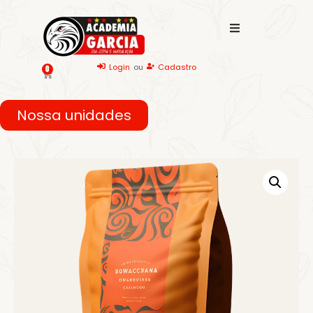
Login
ou
Cadastro
0
Nossa unidades