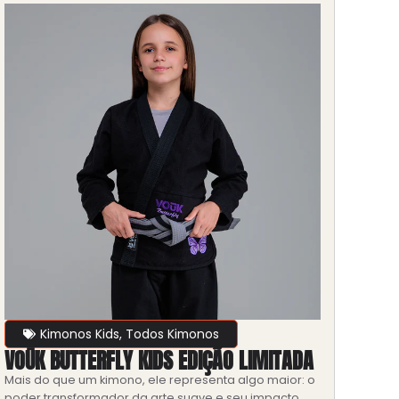
Kimonos Kids
,
Todos Kimonos
VOŪK BUTTERFLY KIDS EDIÇÃO LIMITADA
Mais do que um kimono, ele representa algo maior: o
poder transformador da arte suave e seu impacto