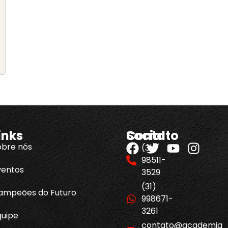
inks
Contato
Social
obre nós
(31)
98511-
ventos
3529
(31)
ampeões do Futuro
998671-
3261
quipe
contato@academia