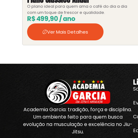
O plano ideal para quem ama o café do dia a dia
com um toque de frescor e qualidade.
R$
499,90
/ ano
Ver Mais Detalhes
L
S
E
Academia Garcia: tradição, força e disciplina.
C
Um ambiente feito para quem busca
evolução na musculação e excelência no Jiu-
E
Jitsu.