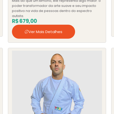
Mais do que um kimono, ele representa algo maior: o
poder transformador da arte suave e seu impacto
positivo na vida de pessoas dentro do espectro
autista.
R$
679,00
Ver Mais Detalhes