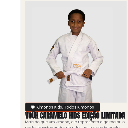
Kimonos Kids
,
Todos Kimonos
VOŪK CARAMELO KIDS EDIÇÃO LIMITADA
Mais do que um kimono, ele representa algo maior: o
poder transformador da arte suave e seu impacto