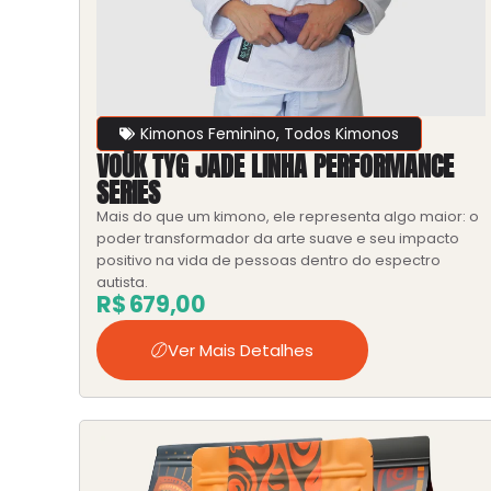
Kimonos Feminino
,
Todos Kimonos
VOŪK TYG JADE LINHA PERFORMANCE
SERIES
Mais do que um kimono, ele representa algo maior: o
poder transformador da arte suave e seu impacto
positivo na vida de pessoas dentro do espectro
autista.
R$
679,00
Ver Mais Detalhes