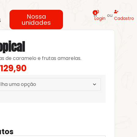
0
Nossa
ou
s
Login
Cadastro
unidades
opical
s de caramelo e frutas amarelas.
129,90
utos