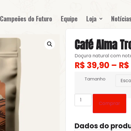
Campeões do Futuro
Equipe
Loja
Notícia
Café Alma Tr
Doçura natural com nota
R$
39,90
–
R$
Tamanho
Comprar
Dados do prod