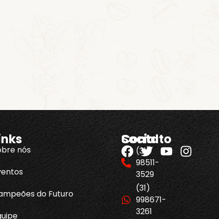
inks
Contato
Social
obre nós
(31)
98511-
ventos
3529
(31)
ampeões do Futuro
998671-
3261
quipe