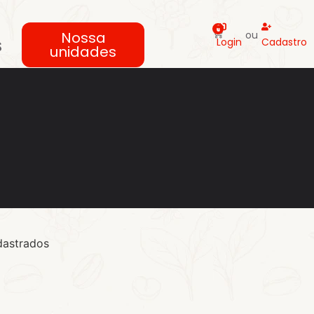
0
Nossa
ou
s
Login
Cadastro
unidades
dastrados